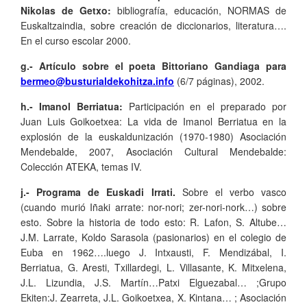
Nikolas de Getxo:
bibliografía, educación, NORMAS de
Euskaltzaindia, sobre creación de diccionarios, literatura….
En el curso escolar 2000.
g.- Artículo sobre el poeta Bittoriano Gandiaga para
bermeo@busturialdekohitza.info
(6/7 páginas), 2002.
h.- Imanol Berriatua:
Participación en el preparado por
Juan Luis Goikoetxea: La vida de Imanol Berriatua en la
explosión de la euskaldunización (1970-1980) Asociación
Mendebalde, 2007, Asociación Cultural Mendebalde:
Colección ATEKA, temas IV.
j.- Programa de Euskadi Irrati.
Sobre el verbo vasco
(cuando murió Iñaki arrate: nor-nori; zer-nori-nork…) sobre
esto. Sobre la historia de todo esto: R. Lafon, S. Altube…
J.M. Larrate, Koldo Sarasola (pasionarios) en el colegio de
Euba en 1962….luego J. Intxausti, F. Mendizábal, I.
Berriatua, G. Aresti, Txillardegi, L. Villasante, K. Mitxelena,
J.L. Lizundia, J.S. Martín…Patxi Elguezabal… ;Grupo
Ekiten:J. Zearreta, J.L. Goikoetxea, X. Kintana… ; Asociación