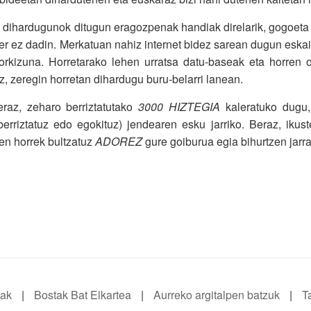
dihardugunok ditugun eragozpenak handiak direlarik, gogoeta e
r ez dadin. Merkatuan nahiz internet bidez sarean dugun eskai
torkizuna. Horretarako lehen urratsa datu-baseak eta horren
z, zeregin horretan dihardugu buru-belarri lanean.
eraz, zeharo berriztatutako
3000 HIZTEGIA
kaleratuko dugu,
berriztatuz edo egokituz) jendearen esku jarriko. Beraz, ikus
en horrek bultzatuz
ADOREZ
gure goiburua egia bihurtzen jarr
iak
|
Bostak Bat Elkartea
|
Aurreko argitalpen batzuk
|
T