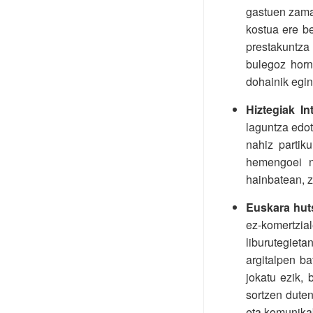
gastuen zama 
kostua ere be
prestakuntza 
bulegoz horn
dohainik egin
Hiztegiak I
laguntza edot
nahiz partiku
hemengoei n
hainbatean, ze
Euskara huts
ez-komertzia
liburutegiet
argitalpen ba
jokatu ezik, 
sortzen duten
eta komunikab