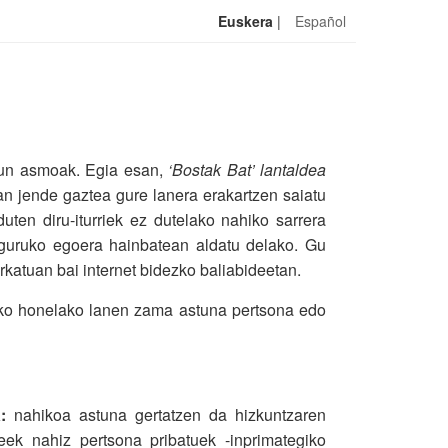
Euskera
|
Español
ugun asmoak. Egia esan,
‘Bostak Bat’ lantaldea
n jende gaztea gure lanera erakartzen saiatu
uten diru-iturriek ez dutelako nahiko sarrera
inguruko egoera hainbatean aldatu delako. Gu
katuan bai internet bidezko baliabideetan.
lako honelako lanen zama astuna pertsona edo
:
nahikoa astuna gertatzen da hizkuntzaren
deek nahiz pertsona pribatuek -inprimategiko