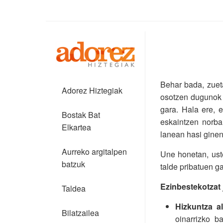
Behar bada, zuet
Adorez Hiztegiak
osotzen dugunok 
gara. Hala ere, e
Bostak Bat
eskaintzen norba
Elkartea
lanean hasi ginen
Aurreko argitalpen
Une honetan, ust
batzuk
talde pribatuen ga
Ezinbestekotzat 
Taldea
Hizkuntza al
Bilatzailea
oinarrizko b