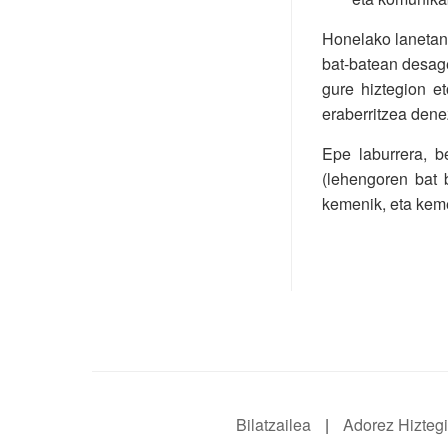
Honelako lanetan 
bat-batean desage
gure hiztegion e
eraberritzea dene
Epe laburrera, b
(lehengoren bat 
kemenik, eta kem
Bilatzailea
|
Adorez Hizteg