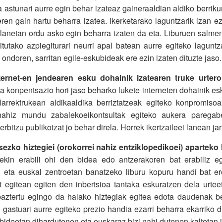
astunari aurre egin behar izateaz gaineraaldian aldiko berriku
ren gain hartu beharra izatea. Ikerketarako laguntzarik izan ez
lanetan ordu asko egin beharra izaten da eta. Liburuen salment
itutako azpiegiturari neurri apal batean aurre egiteko lagunt
 ondoren, sarritan egile-eskubideak ere ezin izaten dituzte jaso.
nternet-en jendearen esku dohainik izatearen truke urter
a konpentsazio hori jaso beharko lukete interneten dohainik esk
larrektrukean aldikaaldika berriztatzeak egiteko konpromisoak
ahiz mundu zabalekoeikontsultak egiteko aukera paregabe
rbitzu publikotzat jo behar direla. Horrek ikertzaileei lanean jar
ezko hiztegiei (orokorrei nahiz entziklopedikoei) aparteko
lekin erabili ohi den bidea edo antzerakoren bat erabiliz e
an eta euskal zentroetan banatzeko liburu kopuru handi bat e
t egitean egiten den inbertsioa tantaka eskuratzen dela urte
baztertu egingo da halako hiztegiak egitea edota daudenak berr
 gastuari aurre egiteko prezio handia ezarri beharra ekarriko d
ideetan dihardutenen eta euskaraz bizi nahi dutenen kaltetan 