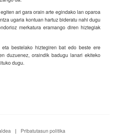
giten ari gara orain arte egindako lan oparoa
ntza ugaria kontuan hartuz bideratu nahi dugu
 ondorioz merkatura eramango diren hiztegiak
 eta bestelako hiztegiren bat edo beste ere
ten duzuenez, oraindik badugu lanari ekiteko
aituko dugu.
aldea
|
Pribatutasun politika