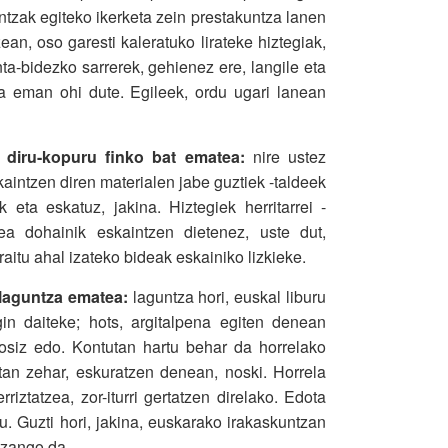
ntzak egiteko ikerketa zein prestakuntza lanen
ean, oso garesti kaleratuko lirateke hiztegiak,
a-bidezko sarrerek, gehienez ere, langile eta
za eman ohi dute. Egileek, ordu ugari lanean
o diru-kopuru finko bat ematea:
nire ustez
aintzen diren materialen jabe guztiek -taldeek
 eta eskatuz, jakina. Hiztegiek herritarrei -
a dohainik eskaintzen dietenez, uste dut,
raitu ahal izateko bideak eskainiko lizkieke.
 laguntza ematea:
laguntza hori, euskal liburu
gin daiteke; hots, argitalpena egiten denean
rosiz edo. Kontutan hartu behar da horrelako
etan zehar, eskuratzen denean, noski. Horrela
iztatzea, zor-iturri gertatzen direlako. Edota
u. Guzti hori, jakina, euskarako irakaskuntzan
izango da.