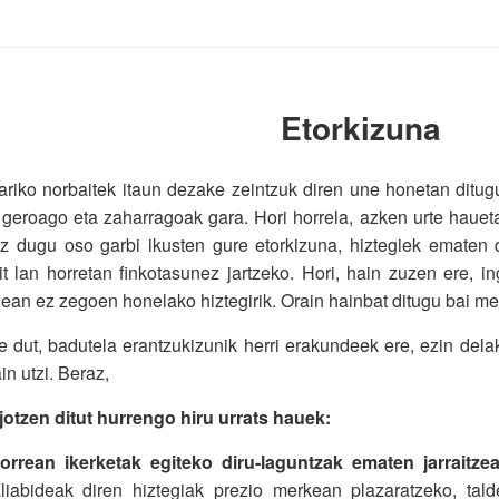
Etorkizuna
ariko norbaitek itaun dezake zeintzuk diren une honetan dit
geroago eta zaharragoak gara. Hori horrela, azken urte haueta
z dugu oso garbi ikusten gure etorkizuna, hiztegiek ematen d
it lan horretan finkotasunez jartzeko. Hori, hain zuzen ere, 
ean ez zegoen honelako hiztegirik. Orain hainbat ditugu bai mer
e dut, badutela erantzukizunik herri erakundeek ere, ezin de
in utzi. Beraz,
jotzen ditut hurrengo hiru urrats hauek:
orrean ikerketak egiteko diru-laguntzak ematen jarraitzea
aliabideak diren hiztegiak prezio merkean plazaratzeko, tal