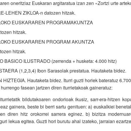
aren oneritziaz Euskaran argitaratua izan zen «Zortzi urte artek
LEHEN ZIKLOA-n datozen hitzak.
KLOKO EUSKARAREN PROGRAMAKUNTZA
tozen hitzak.
KLOKO EUSKARAREN PROGRAM AKUNTZA
tozen hitzak.
 BASICO ILUSTRADO (zerrenda + husketa: 4.000 hitz)
ERA (1,2,3,4) Ibon Sarasolak prestatua. Hautaketa bidez.
ZTEGIA. Hautaketa bidez. Iturri guzti horiek bateratuz 6.700 s
 hurrengo fasean jartzen diren iturrietakoak gaineratuz:
turrietatik bildutakoaren ondorioak ikusiz, sarr-era-hitzen ko
ideaz gainera, beste bi berri sartu genituen: a) euskalkiei ben
zen diren hitz orokorrei sarrera eginez. b) bizitza modernua
guri lekua egitea. Guzti hori burutu ahal izateko, jarraian ezartzen