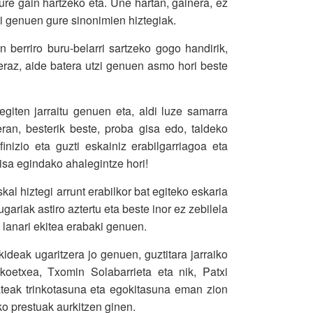
ure gain hartzeko eta. Une hartan, gainera, ez
i genuen gure sinonimien hiztegiak.
 berriro buru-belarri sartzeko gogo handirik,
eraz, aide batera utzi genuen asmo hori beste
egiten jarraitu genuen eta, aldi luze samarra
ran, besterik beste, proba gisa edo, taldeko
inizio eta guzti eskainiz erabilgarriagoa eta
isa egindako ahalegintze hori!
kal hiztegi arrunt erabilkor bat egiteko eskaria
riak astiro aztertu eta beste inor ez zebilela
 lanari ekitea erabaki genuen.
ideak ugaritzera jo genuen, guztitara jarraiko
koetxea, Txomin Solabarrieta eta nik, Patxi
ateak trinkotasuna eta egokitasuna eman zion
ko prestuak aurkitzen ginen.