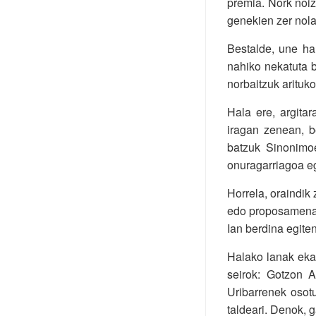
premia. Nork noiz
genekien zer nola
Bestalde, une har
nahiko nekatuta b
norbaitzuk arituk
Hala ere, argitar
iragan zenean, b
batzuk Sinonimoen
onuragarriagoa eg
Horrela, oraindik 
edo proposamena j
Ian berdina egiten
Halako lanak ekar
seirok: Gotzon A
Uribarrenek osot
taldeari. Denok, 