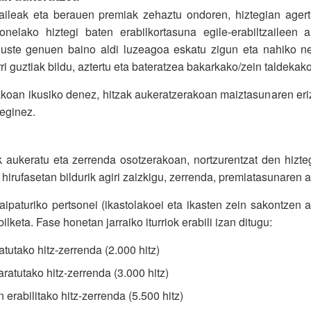
zaileak eta berauen premiak zehaztu ondoren, hiztegian agert
nelako hiztegi baten erabilkortasuna egile-erabiltzaileen a
uste genuen baino aldi luzeagoa eskatu zigun eta nahiko nek
rri guztiak bildu, aztertu eta bateratzea bakarkako/zein taldeka
rakoan ikusiko denez, hitzak aukeratzerakoan maiztasunaren erizp
 eginez.
ak aukeratu eta zerrenda osotzerakoan, nortzurentzat den hizt
ak hirufasetan bildurik agiri zaizkigu, zerrenda, premiatasunaren 
ipaturiko pertsonei (ikastolakoei eta ikasten zein sakontzen a
ilketa. Fase honetan jarraiko iturriok erabili izan ditugu:
atutako hitz-zerrenda (2.000 hitz)
ratutako hitz-zerrenda (3.000 hitz)
erabilitako hitz-zerrenda (5.500 hitz)