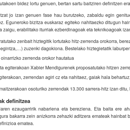
takoen bidez lortu genuen, bertan sartu baitziren definitzen era
tzat jo izan genuen fase hau burutzeko, zabaldu egin genitue
 Eguneroko bizitza euskaraz egiteko nahitaezko ditugun hainb
a zaigu, erabilitako iturriak ezberdinagoak eta teknikoagoak izan 
atutako zenbait hiztegitik lortutako hitz-zerrenda orokorra, berez
egintza,…) zuzenki dagokiona. Bestelako hiztegietatik laburpen
o oinarrizko zerrenda orokor hautatua
ta egiterakoan Xabier Mendigurenek proposatutako hitzen zerr
giterakoan, zerrendan agiri cz eta nahitaez, gaiak hala behartuz,
aitzerakoan osoturiko zerrendak 13.300 sarrera-hitz izan ditu, 
ak definitzea
aren ezaugarririk nabariena eta bereziena. Eta baita ere aha
ura bakarra zein anizkorra zehazki aditzera emateak hainbat b
eflnizioa ematea.