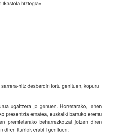
o ikastola hiztegia»
arrera-hitz desberdin lortu genituen, kopuru
purua ugaltzera jo genuen. Horretarako, lehen
etako presentzia ematea, euskalki barruko eremu
ren premietarako beharrezkotzat jotzen diren
 diren iturriok erabili genituen: