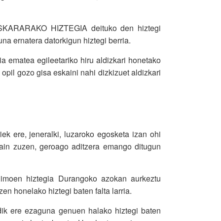
 EUSKARARAKO HIZTEGIA deituko den hiztegi
a ernatera datorkigun hiztegi berria.
a ematea egileetariko hiru aldizkari honetako
 opil gozo gisa eskaini nahi dizkizuet aldizkari
ek ere, jeneralki, luzaroko egosketa izan ohi
 hain zuzen, geroago aditzera emango ditugun
nonimoen hiztegia Durangoko azokan aurkeztu
en honelako hiztegi baten falta larria.
ndik ere ezaguna genuen halako hiztegi baten