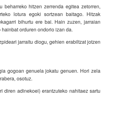
u beharreko hitzen zerrenda egitea zetorren,
rteko lotura egoki sortzean baitago. Hitzak
agarri bihurtu ere bai. Hain zuzen, jarraian
ko hainbat orduren ondorio izan da.
ideari jarraitu diogu, gehien erabiltzat jotzen
egia gogoan genuela jokatu genuen. Hori zela
arabera, osotuz.
ri diren adinekoei) erantzuteko nahitaez sartu