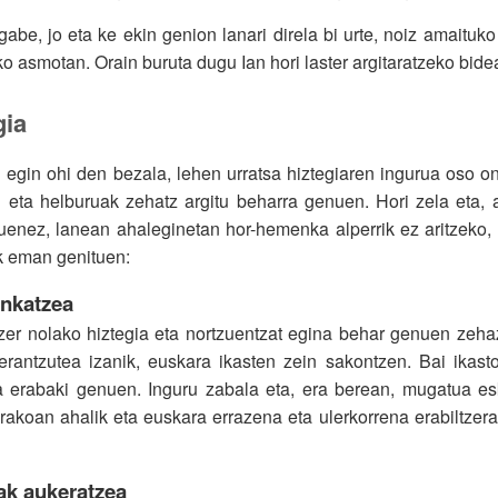
 gabe, jo eta ke ekin genion lanari direla bi urte, noiz amaitu
ko asmotan. Orain buruta dugu Ian hori laster argitaratzeko bide
gia
egin ohi den bezala, lehen urratsa hiztegiaren ingurua oso on
 eta helburuak zehatz argitu beharra genuen. Hori zela eta, 
uenez, lanean ahaleginetan hor-hemenka alperrik ez aritzeko, 
 eman genituen:
inkatzea
zer nolako hiztegia eta nortzuentzat egina behar genuen zehaz
erantzutea izanik, euskara ikasten zein sakontzen. Bai ikasto
ea erabaki genuen. Inguru zabala eta, era berean, mugatua e
rakoan ahalik eta euskara errazena eta ulerkorrena erabiltzera
zak aukeratzea