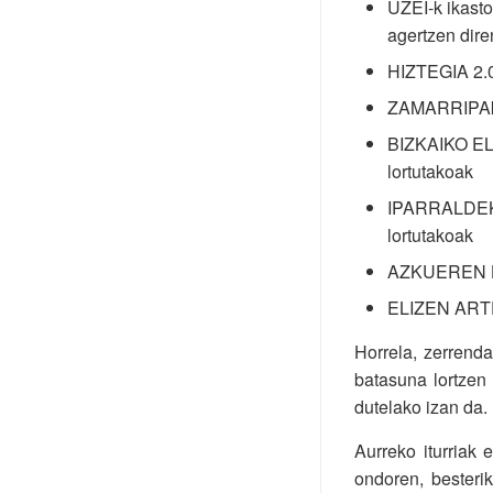
UZEI-k ikasto
agertzen dire
HIZTEGIA 2.00
ZAMARRIPAk 
BIZKAIKO EL
lortutakoak
IPARRALDEKO
lortutakoak
AZKUEREN HIZ
ELIZEN ARTEK
Horrela, zerrenda
batasuna lortzen 
dutelako izan da.
Aurreko iturriak 
ondoren, besteri