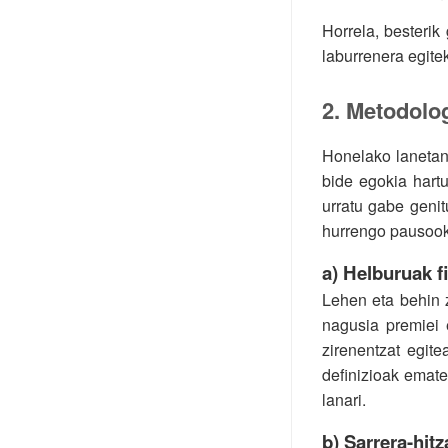
Horrela, besterik
laburrenera egite
2. Metodolo
Honelako lanetan 
bide egokia hartu
urratu gabe genit
hurrengo pausook
a) Helburuak f
Lehen eta behin 
nagusia premiei 
zirenentzat egit
definizioak emate
lanari.
b) Sarrera-hit