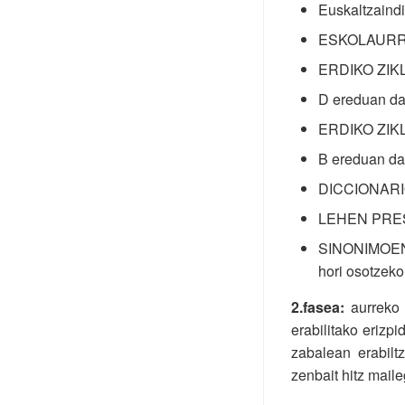
Euskaltzaindi
ESKOLAURRE-
ERDIKO ZI
D ereduan da
ERDIKO ZI
B ereduan da
DICCIONARIO
LEHEN PRESTA
SINONIMOEN HI
hori osotzeko
2.fasea:
aurreko i
erabilitako erizp
zabalean erabilt
zenbait hitz maile