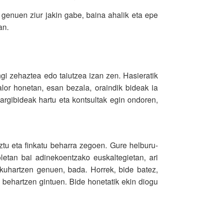
ko genuen ziur jakin gabe, baina ahalik eta epe
an.
gi zehaztea edo taiutzea izan zen. Hasieratik
alor honetan, esan bezala, oraindik bideak ia
argibideak hartu eta kontsultak egin ondoren,
tu eta finkatu beharra zegoen. Gure helburu-
letan bai adinekoentzako euskaltegietan, ari
skuhartzen genuen, bada. Horrek, bide batez,
 behartzen gintuen. Bide honetatik ekin diogu