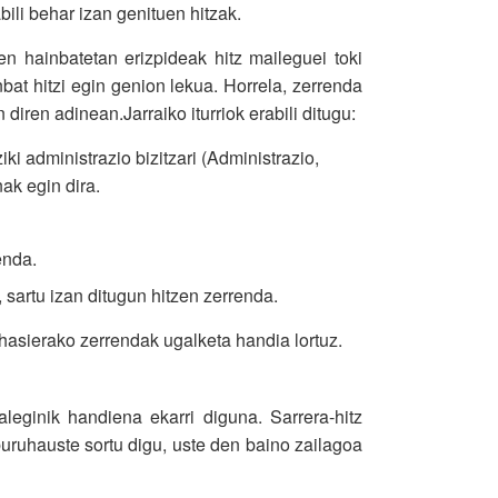
bili behar izan genituen hitzak.
n hainbatetan erizpideak hitz maileguei toki
at hitzi egin genion lekua. Horrela, zerrenda
diren adinean.Jarraiko iturriok erabili ditugu:
iki administrazio bizitzari (Administrazio,
ak egin dira.
enda.
 sartu izan ditugun hitzen zerrenda.
hasierako zerrendak ugalketa handia lortuz.
leginik handiena ekarri diguna. Sarrera-hitz
uruhauste sortu digu, uste den baino zailagoa