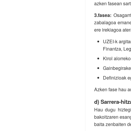
azken fasean sartu
3.fasea:
Osagarri
zabalagoa emanez.
ere irekiagoa ater
UZEI-k argitar
Finantza, Leg
Kirol alorrek
Gainbegirake
Definizioak e
Azken fase hau am
d) Sarrera-hitz
Hau dugu hiztegi
bakoitzaren esang
baita zenbaiten d