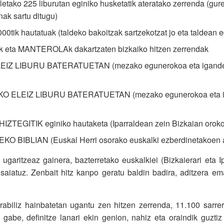
letako 225 liburutan eginiko husketatik ateratako zerrenda (gure
nak sartu ditugu)
0tik hautatuak (taldeko bakoitzak sartzekotzat jo eta taldean 
eta MANTEROLAk dakartzaten bizkaiko hitzen zerrendak
EIZ LIBURU BATERATUETAN (mezako egunerokoa eta igandeeta
 ELEIZ LIBURU BATERATUETAN (mezako egunerokoa eta igan
TEGITIK eginiko hautaketa (Iparraldean zein Bizkaian orokor
O BIBLIAN (Euskal Herri osorako euskalki ezberdinetakoen ar
 ugaritzeaz gainera, bazterretako euskalkiei (Bizkaierari eta I
saiatuz. Zenbait hitz kanpo geratu baldin badira, aditzera ema
erabiliz hainbatetan ugantu zen hitzen zerrenda, 11.100 sarrer
k gabe, definitze lanari ekin genion, nahiz eta oraindik guzt