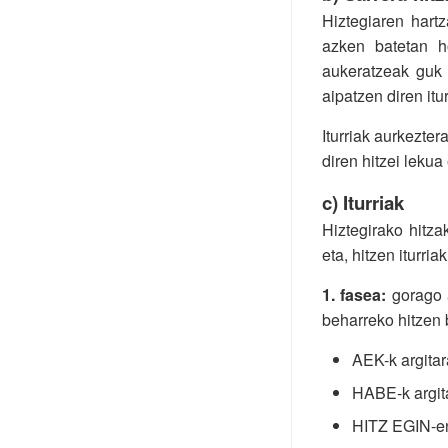
Hiztegiaren hart
azken batetan ho
aukeratzeak guk 
aipatzen diren itu
Iturriak aurkezte
diren hitzei lekua
c) Iturriak
Hiztegirako hitz
eta, hitzen iturri
1. fasea:
gorago a
beharreko hitzen b
AEK-k argitar
HABE-k argita
HITZ EGIN-en 