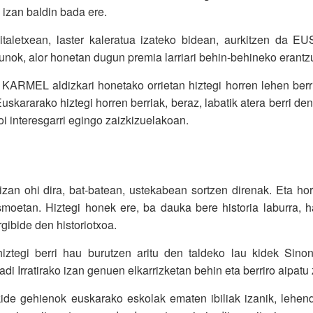
i izan baldin bada ere.
italetxean, laster kaleratua izateko bidean, aurkitzen da
nok, alor honetan dugun premia larriari behin-behineko erantzun
 KARMEL aldizkari honetako orrietan hiztegi horren lehen berri
uskararako hiztegi horren berriak, beraz, labatik atera berri den
oi interesgarri egingo zaizkizuelakoan.
zan ohi dira, bat-batean, ustekabean sortzen direnak. Eta hori
smoetan. Hiztegi honek ere, ba dauka bere historia laburra,
gibide den historiotxoa.
 hiztegi berri hau burutzen aritu den taldeko lau kidek Si
 Irratirako izan genuen elkarrizketan behin eta berriro aipatu z
kide gehienok euskarako eskolak ematen ibiliak izanik, lehe