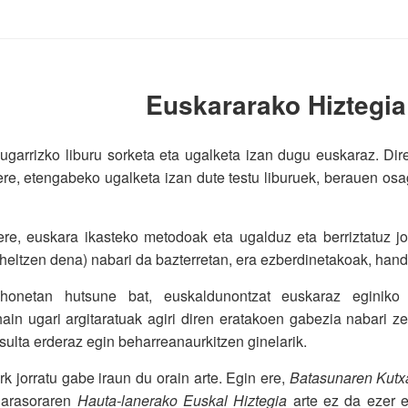
Euskararako Hiztegia 
ugarrizko liburu sorketa eta ugalketa izan dugu euskaraz. Di
re, etengabeko ugalketa izan dute testu liburuek, berauen osaga
ere, euskara ikasteko metodoak eta ugalduz eta berriztatuz j
 heltzen dena) nabari da bazterretan, era ezberdinetakoak, handia
honetan hutsune bat, euskaldunontzat euskaraz eginiko h
ain ugari argitaratuak agiri diren eratakoen gabezia nabari ze
sulta erderaz egin beharreanaurkitzen ginelarik.
rk jorratu gabe iraun du orain arte. Egin ere,
Batasunaren Kutx
Sarasoraren
Hauta-lanerako Euskal Hiztegia
arte ez da ezer e