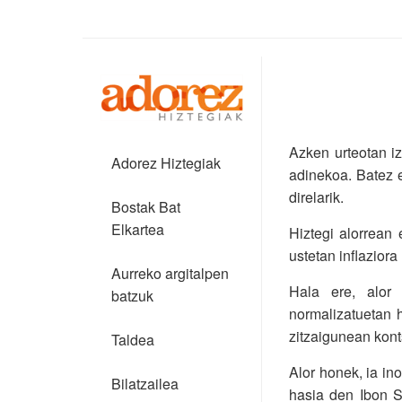
Azken urteotan iz
Adorez Hiztegiak
adinekoa. Batez e
direlarik.
Bostak Bat
Elkartea
Hiztegi alorrean 
ustetan inflaziora
Aurreko argitalpen
Hala ere, alor 
batzuk
normalizatuetan h
zitzaigunean kont
Taldea
Alor honek, ia ino
Bilatzailea
hasia den Ibon 