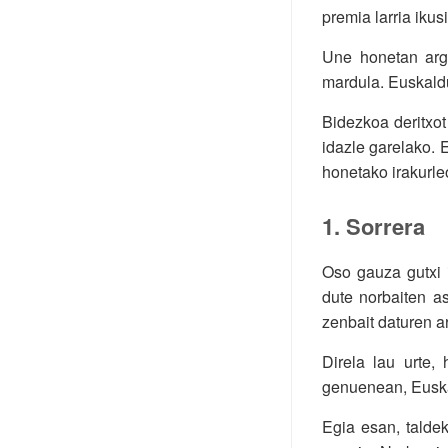
premia larria ikus
Une honetan arg
mardula. Euskaldu
Bidezkoa deritxot
idazle garelako. E
honetako irakurle
1. Sorrera
Oso gauza gutxi i
dute norbaiten a
zenbait daturen ar
Direla lau urte,
genuenean, Euskadi
Egia esan, talde