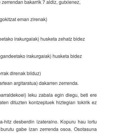
 zerrendan bakarrik 7 aldiz, gutxienez,
egokitzat eman zirenak)
ko irakurgaiak) husketa zehatz bidez
deetako irakurgaiak) husketa bidez
rak direnak bilduz)
tean argitaratua) dakarren zerrenda.
parraldekoei) leku zabala egin diegu, beti ere
ten dituzten kontzeptuek hiztegian tokirik ez
a-hitz desberdin izateraino. Kopuru hau lortu
iz burutu gabe izan zerrenda osoa. Osotasuna