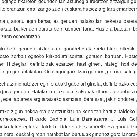
 egingo itxaroten geunden Ian astunegia iruditzen zitzaigun ge
ko erantzun ona izango zuen euskara hutsez argitara emanberr
tan, aitortu egin behar, ez genuen halako Ian neketsu batetan
ukatu baikenuen burutu berri genuen lana. Hasiera batetan, b
o ziren esperantzan.
atu berri genuen hiztegiaren gorabeherak zirela bide, bilerak 
este zerbait egiteko kilikadura sentitu genuen barruan. Hasie
 Hiztegiari definizioak ezartzen hasi ginen, hiztegi hori def
ingo genuelakotan. Oso lagungarri izan genuen, gerora, saio g
zehatz-mehatz zer egin erabaki gabe ari ginela, definiziozko eus
aso genuen. Halako Ian luze eta’ sakonak zituen gorabehera uga
, epe laburrera argitaratzeko asmotan, behintzat, jakin ondoren,
riko zigun nekea eta erantzunkizuna kontutan hartuz, taldeko k
urrekoetxea, Rikardo Badiola, Luis Baraiazarra, J. Luis Goi
uriko talde eginez. Taldeko kideok aldez aurretik ezagunak iz
gainera, euskal giroan hainbat lan burutuak ginenez gero lanera