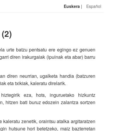
Euskera
|
Español
(2)
rela urte batzu pentsatu ere egingo ez genuen
rri diren irakurgaiak (ipuinak eta abar) barru
oan diren neurrian, ugalketa handia (batzuren
k eta txikiak, kaleratu direlarik.
iztegirik eza, hots, inguruetako hizkuntz
n, hitzen bati buruz edozein zalantza sortzen
a
kaleratu zenetik, oraintsu atalka argitaratzen
gin hutsune hori betetzeko, maiz bazterretan